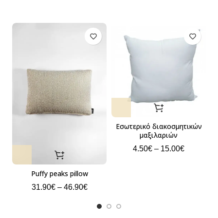
Εσωτερικό διακοσμητικών
μαξιλαριών
4.50
€
–
15.00
€
Puffy peaks pillow
31.90
€
–
46.90
€