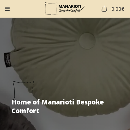
0
0.00
€
Home of Manarioti Bespoke
Comfort